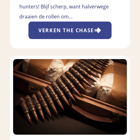
hunters! Blijf scherp, want halverwege
draaien de rollen om…
VERKEN
THE CHASE