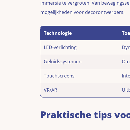
immersie te vergroten. Van bewegingsse
mogelijkheden voor decorontwerpers.
Technologie
Toe
LED-verlichting
Dyn
Geluidssystemen
Omg
Touchscreens
Int
VR/AR
Uit
Praktische tips vo