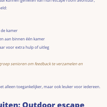
aal kunnen genieten van hun escape room avontuur,
eld:
n de kamer
den aan binnen één kamer
r voor extra hulp of uitleg
groep senioren om feedback te verzamelen en
t alleen toegankelijker, maar ook leuker voor iedereen.
uiten: Outdoor escape