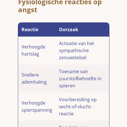
Fysiologische reacties op
angst
Reactie
Oorzaak
Activatie van het
Verhoogde
sympathische
hartslag
zenuwstelsel
Toename van
Snellere
zuurstofbehoefte in
ademhaling
spieren
Voorbereiding op
Verhoogde
vecht-of-vlucht-
spierspanning
reactie