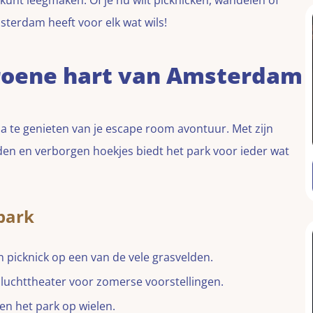
kunt leegmaken. Of je nu wilt picknicken, wandelen of
msterdam heeft voor elk wat wils!
roene hart van Amsterdam
a te genieten van je escape room avontuur. Met zijn
den en verborgen hoekjes biedt het park voor ieder wat
lpark
picknick op een van de vele grasvelden.
uchttheater voor zomerse voorstellingen.
en het park op wielen.