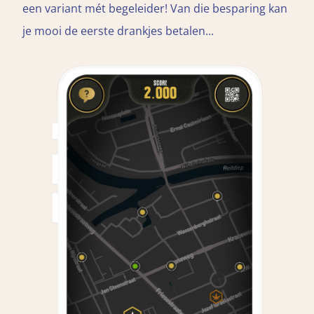
een variant mét begeleider! Van die besparing kan
je mooi de eerste drankjes betalen...