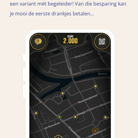
een variant mét begeleider! Van die besparing kan
je mooi de eerste drankjes betalen...