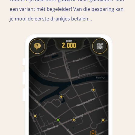
een variant mét begeleider! Van die besparing kan
je mooi de eerste drankjes betalen...