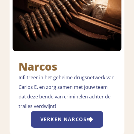
Narcos
Infiltreer in het geheime drugsnetwerk van
Carlos E. en zorg samen met jouw team
dat deze bende van criminelen achter de
tralies verdwijnt!
VERKEN
NARCOS