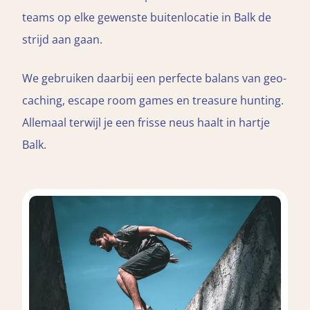
teams op elke gewenste buitenlocatie in Balk de
strijd aan gaan.
We gebruiken daarbij een perfecte balans van geo-
caching, escape room games en treasure hunting.
Allemaal terwijl je een frisse neus haalt in hartje
Balk.