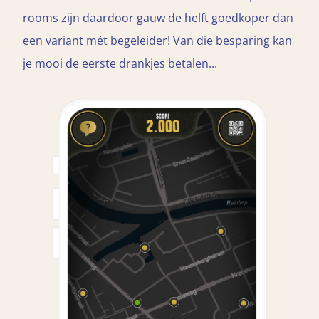
rooms zijn daardoor gauw de helft goedkoper dan
een variant mét begeleider! Van die besparing kan
je mooi de eerste drankjes betalen...