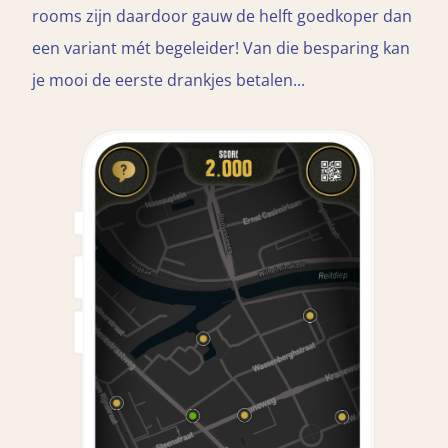
rooms zijn daardoor gauw de helft goedkoper dan
een variant mét begeleider! Van die besparing kan
je mooi de eerste drankjes betalen...