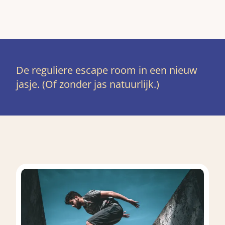
De reguliere escape room in een nieuw
jasje. (Of zonder jas natuurlijk.)