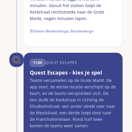
minuten. Vanuit het station loopt de
Kerkstraat rechtstreeks naar de Grote
Markt, negen minuten lopen.
Station Blankenberge, Blankenberge
11:00
QUEST ESCAPES
Quest Escapes - kies je spel
Teams verzamelen op de Grote Markt. De
app start, de eerste locatie verschijnt op de
kaart, en de teams verspreiden zich. De
een duikt de Kerkstraat in richting de
Elisabethstraat, een ander steekt over naar
de Weststraat, een derde loopt door naar
de Franchommelaan. Rond half twee
komen de teams weer samen.