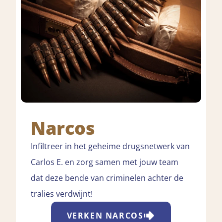
Narcos
Infiltreer in het geheime drugsnetwerk van
Carlos E. en zorg samen met jouw team
dat deze bende van criminelen achter de
tralies verdwijnt!
VERKEN
NARCOS