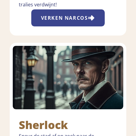
tralies verdwijnt!
VERKEN
NARCOS
Sherlock
Speur de stad af op zoek naar de