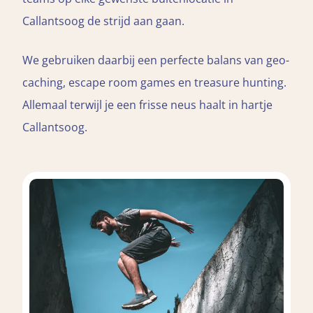
Callantsoog de strijd aan gaan.
We gebruiken daarbij een perfecte balans van geo-
caching, escape room games en treasure hunting.
Allemaal terwijl je een frisse neus haalt in hartje
Callantsoog.