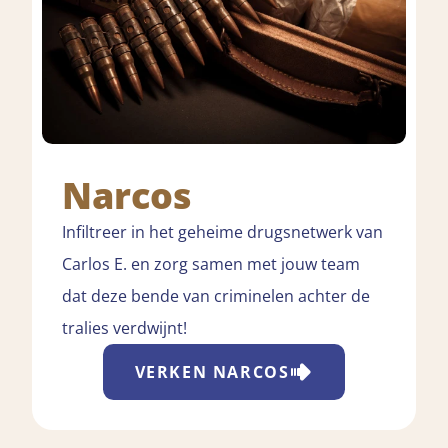
Narcos
Infiltreer in het geheime drugsnetwerk van
Carlos E. en zorg samen met jouw team
dat deze bende van criminelen achter de
tralies verdwijnt!
VERKEN
NARCOS