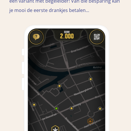
een variant mét begeleider! Van die besparing kan
je mooi de eerste drankjes betalen...