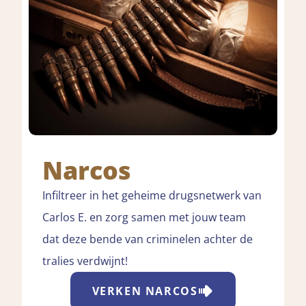
Narcos
Infiltreer in het geheime drugsnetwerk van
Carlos E. en zorg samen met jouw team
dat deze bende van criminelen achter de
tralies verdwijnt!
VERKEN
NARCOS