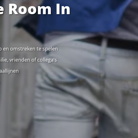
e Room In
oo en omstreken te spelen
ie, vrienden of collega’s
allijnen