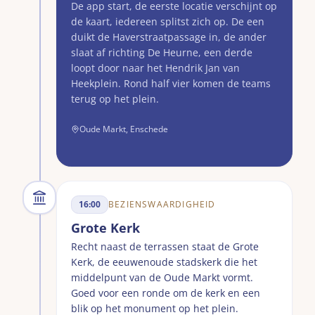
De app start, de eerste locatie verschijnt op
de kaart, iedereen splitst zich op. De een
duikt de Haverstraatpassage in, de ander
slaat af richting De Heurne, een derde
loopt door naar het Hendrik Jan van
Heekplein. Rond half vier komen de teams
terug op het plein.
Oude Markt, Enschede
16:00
BEZIENSWAARDIGHEID
Grote Kerk
Recht naast de terrassen staat de Grote
Kerk, de eeuwenoude stadskerk die het
middelpunt van de Oude Markt vormt.
Goed voor een ronde om de kerk en een
blik op het monument op het plein.