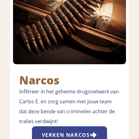
Narcos
Infiltreer in het geheime drugsnetwerk van
Carlos E. en zorg samen met jouw team
dat deze bende van criminelen achter de
tralies verdwijnt!
VERKEN
NARCOS