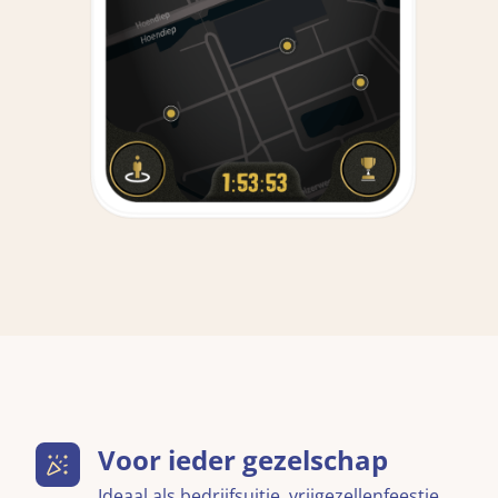
Voor ieder gezelschap
Ideaal als bedrijfsuitje, vrijgezellenfeestje,