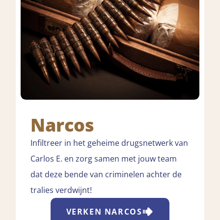
Narcos
Infiltreer in het geheime drugsnetwerk van
Carlos E. en zorg samen met jouw team
dat deze bende van criminelen achter de
tralies verdwijnt!
VERKEN
NARCOS