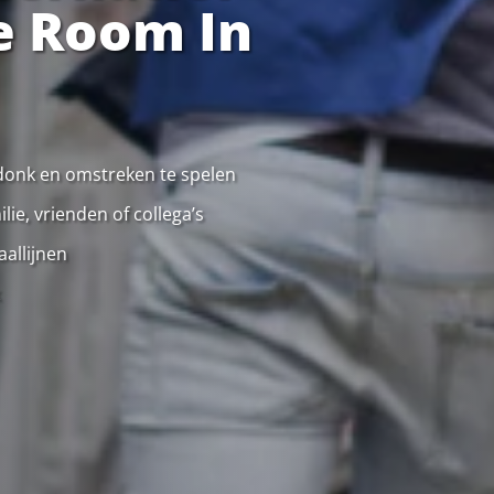
e Room In
ndonk en omstreken te spelen
ie, vrienden of collega’s
allijnen