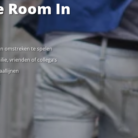
e Room In
 en omstreken te spelen
ie, vrienden of collega’s
allijnen