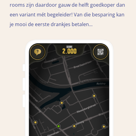
rooms zijn daardoor gauw de helft goedkoper dan
een variant mét begeleider! Van die besparing kan
je mooi de eerste drankjes betalen...