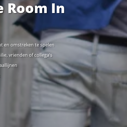
e Room In
cht en omstreken te spelen
ie, vrienden of collega’s
allijnen