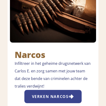
Narcos
Infiltreer in het geheime drugsnetwerk van
Carlos E. en zorg samen met jouw team
dat deze bende van criminelen achter de
tralies verdwijnt!
VERKEN
NARCOS