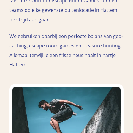
Met onze Outdoor Escape Room Games kunnen
teams op elke gewenste buitenlocatie in Hattem
de strijd aan gaan.
We gebruiken daarbij een perfecte balans van geo-
caching, escape room games en treasure hunting.
Allemaal terwijl je een frisse neus haalt in hartje
Hattem.