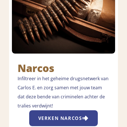
Narcos
Infiltreer in het geheime drugsnetwerk van
Carlos E. en zorg samen met jouw team
dat deze bende van criminelen achter de
tralies verdwijnt!
VERKEN
NARCOS