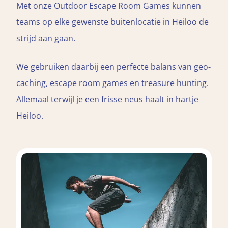
Met onze Outdoor Escape Room Games kunnen
teams op elke gewenste buitenlocatie in Heiloo de
strijd aan gaan.
We gebruiken daarbij een perfecte balans van geo-
caching, escape room games en treasure hunting.
Allemaal terwijl je een frisse neus haalt in hartje
Heiloo.