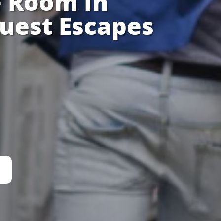
 Room In
uest Escapes