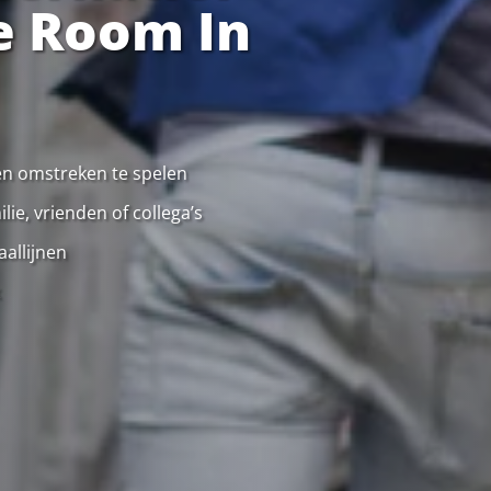
e Room In
 en omstreken te spelen
ie, vrienden of collega’s
allijnen