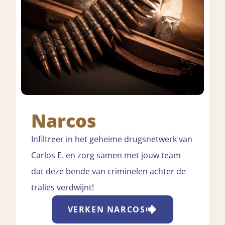
Narcos
Infiltreer in het geheime drugsnetwerk van
Carlos E. en zorg samen met jouw team
dat deze bende van criminelen achter de
tralies verdwijnt!
VERKEN
NARCOS