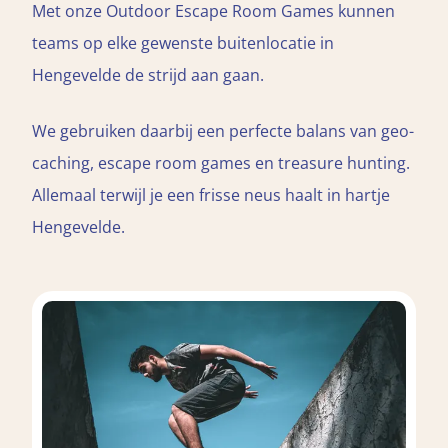
Met onze Outdoor Escape Room Games kunnen
teams op elke gewenste buitenlocatie in
Hengevelde de strijd aan gaan.
We gebruiken daarbij een perfecte balans van geo-
caching, escape room games en treasure hunting.
Allemaal terwijl je een frisse neus haalt in hartje
Hengevelde.