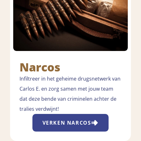
Narcos
Infiltreer in het geheime drugsnetwerk van
Carlos E. en zorg samen met jouw team
dat deze bende van criminelen achter de
tralies verdwijnt!
VERKEN
NARCOS