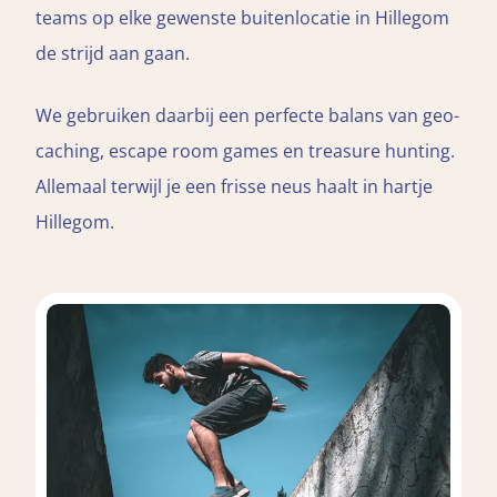
teams op elke gewenste buitenlocatie in Hillegom
de strijd aan gaan.
We gebruiken daarbij een perfecte balans van geo-
caching, escape room games en treasure hunting.
Allemaal terwijl je een frisse neus haalt in hartje
Hillegom.