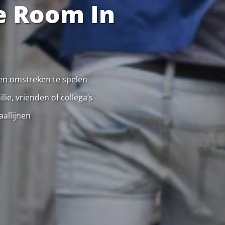
e Room In
 en omstreken te spelen
ie, vrienden of collega’s
allijnen