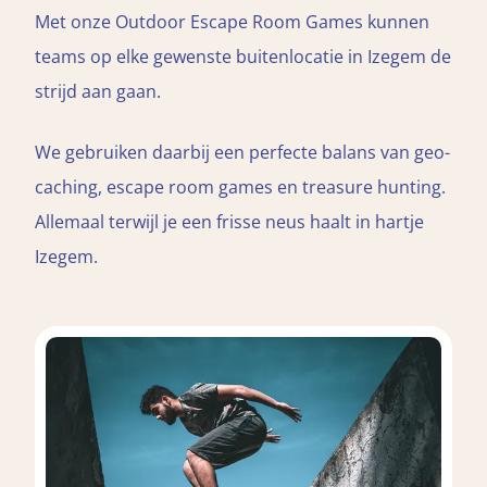
Met onze Outdoor Escape Room Games kunnen
teams op elke gewenste buitenlocatie in Izegem de
strijd aan gaan.
We gebruiken daarbij een perfecte balans van geo-
caching, escape room games en treasure hunting.
Allemaal terwijl je een frisse neus haalt in hartje
Izegem.