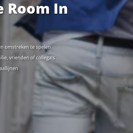
e Room In
 en omstreken te spelen
ie, vrienden of collega’s
allijnen