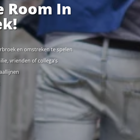
e Room In
ek!
kerbroek en omstreken te spelen
ie, vrienden of collega’s
allijnen