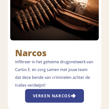
Narcos
Infiltreer in het geheime drugsnetwerk van
Carlos E. en zorg samen met jouw team
dat deze bende van criminelen achter de
tralies verdwijnt!
VERKEN
NARCOS