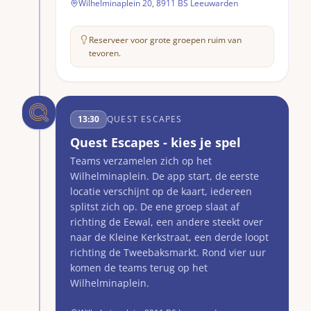
Wilhelminaplein 20, 8911 BS Leeuwarden
Reserveer voor grote groepen ruim van
tevoren.
13:30
QUEST ESCAPES
Quest Escapes - kies je spel
Teams verzamelen zich op het
Wilhelminaplein. De app start, de eerste
locatie verschijnt op de kaart, iedereen
splitst zich op. De ene groep slaat af
richting de Eewal, een andere steekt over
naar de Kleine Kerkstraat, een derde loopt
richting de Tweebaksmarkt. Rond vier uur
komen de teams terug op het
Wilhelminaplein.