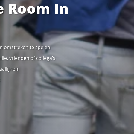
e Room In
 en omstreken te spelen
ie, vrienden of collega’s
allijnen