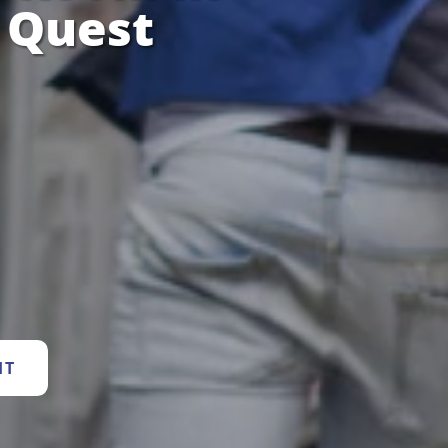
 Quest
HT