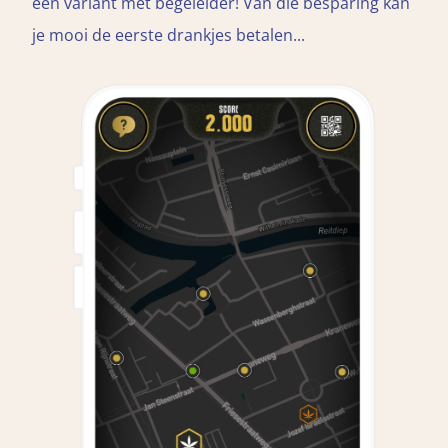
een variant mét begeleider! Van die besparing kan
je mooi de eerste drankjes betalen...