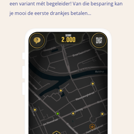
een variant mét begeleider! Van die besparing kan
je mooi de eerste drankjes betalen...