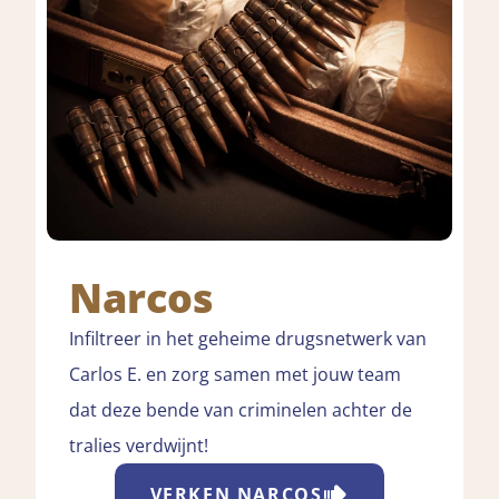
Narcos
Infiltreer in het geheime drugsnetwerk van
Carlos E. en zorg samen met jouw team
dat deze bende van criminelen achter de
tralies verdwijnt!
VERKEN
NARCOS