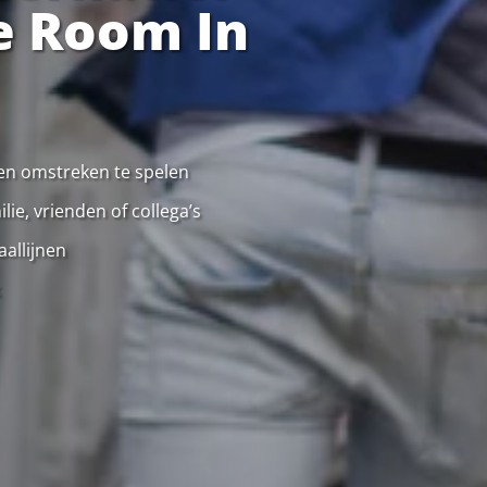
e Room In
 en omstreken te spelen
ie, vrienden of collega’s
allijnen