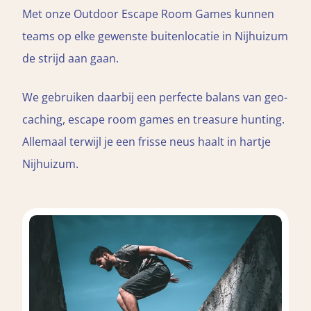
Met onze Outdoor Escape Room Games kunnen
teams op elke gewenste buitenlocatie in Nijhuizum
de strijd aan gaan.
We gebruiken daarbij een perfecte balans van geo-
caching, escape room games en treasure hunting.
Allemaal terwijl je een frisse neus haalt in hartje
Nijhuizum.