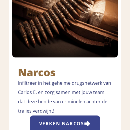
Narcos
Infiltreer in het geheime drugsnetwerk van
Carlos E. en zorg samen met jouw team
dat deze bende van criminelen achter de
tralies verdwijnt!
VERKEN
NARCOS