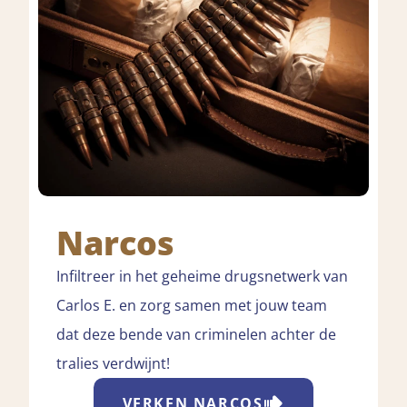
Narcos
Infiltreer in het geheime drugsnetwerk van
Carlos E. en zorg samen met jouw team
dat deze bende van criminelen achter de
tralies verdwijnt!
VERKEN
NARCOS