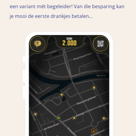
een variant mét begeleider! Van die besparing kan
je mooi de eerste drankjes betalen...