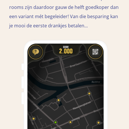
rooms zijn daardoor gauw de helft goedkoper dan
een variant mét begeleider! Van die besparing kan
je mooi de eerste drankjes betalen...