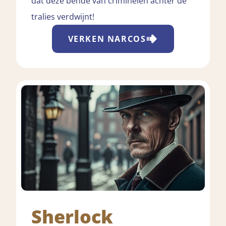
dat deze bende van criminelen achter de
tralies verdwijnt!
VERKEN
NARCOS
Sherlock