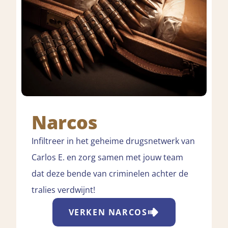
Narcos
Infiltreer in het geheime drugsnetwerk van
Carlos E. en zorg samen met jouw team
dat deze bende van criminelen achter de
tralies verdwijnt!
VERKEN
NARCOS