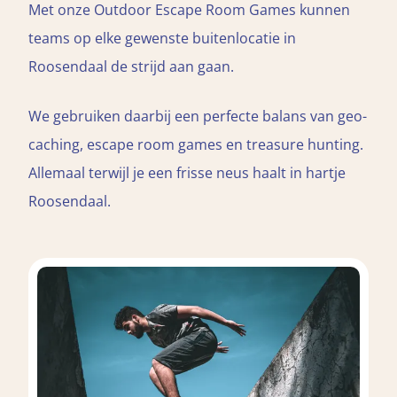
Met onze Outdoor Escape Room Games kunnen
teams op elke gewenste buitenlocatie in
Roosendaal de strijd aan gaan.
We gebruiken daarbij een perfecte balans van geo-
caching, escape room games en treasure hunting.
Allemaal terwijl je een frisse neus haalt in hartje
Roosendaal.