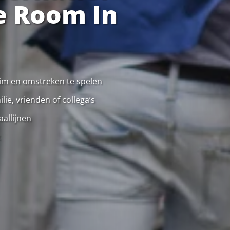
e Room In
eim en omstreken te spelen
ie, vrienden of collega’s
allijnen