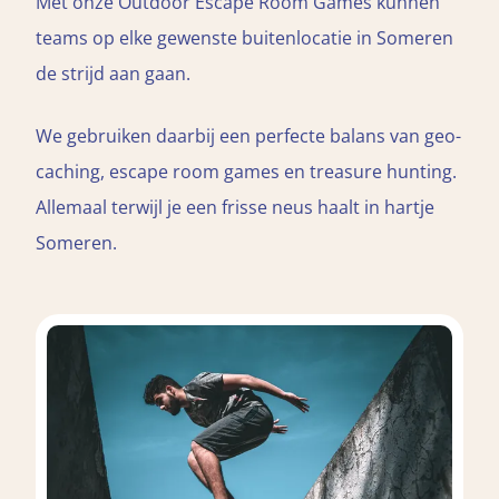
Met onze Outdoor Escape Room Games kunnen
teams op elke gewenste buitenlocatie in Someren
de strijd aan gaan.
We gebruiken daarbij een perfecte balans van geo-
caching, escape room games en treasure hunting.
Allemaal terwijl je een frisse neus haalt in hartje
Someren.