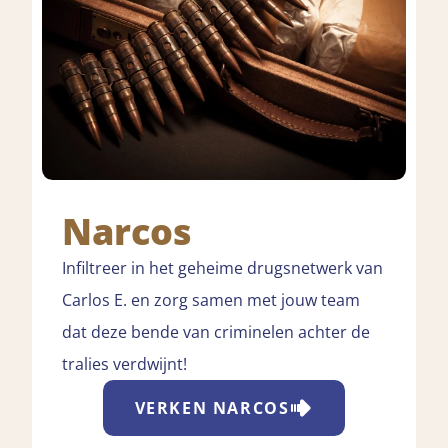
Narcos
Infiltreer in het geheime drugsnetwerk van
Carlos E. en zorg samen met jouw team
dat deze bende van criminelen achter de
tralies verdwijnt!
VERKEN
NARCOS