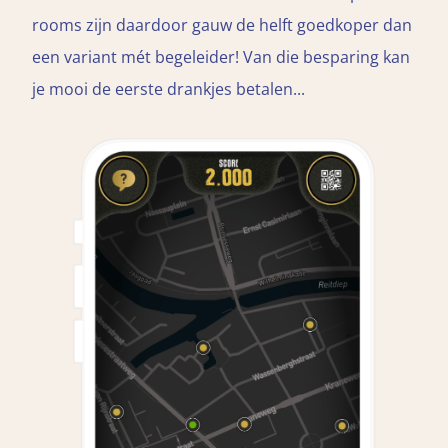
rooms zijn daardoor gauw de helft goedkoper dan
een variant mét begeleider! Van die besparing kan
je mooi de eerste drankjes betalen...